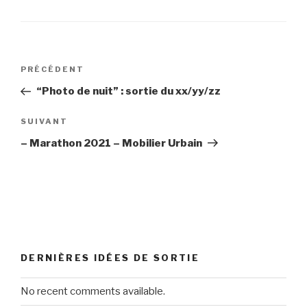
Navigation
Article
PRÉCÉDENT
de
précédent
“Photo de nuit” : sortie du xx/yy/zz
l’article
Article
SUIVANT
suivant
– Marathon 2021 – Mobilier Urbain
DERNIÈRES IDÉES DE SORTIE
No recent comments available.